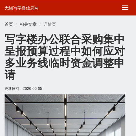
无锡写字楼信息网
切
换
导
首页
相关文章
详情页
航
写字楼办公联合采购集中
呈报预算过程中如何应对
多业务线临时资金调整申
请
更新日期：
2026-06-05