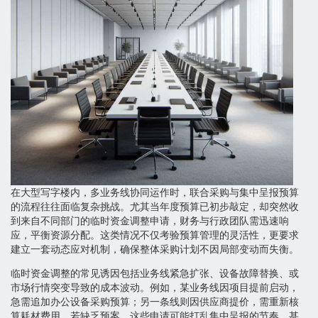
在大型写字楼内，多业务线协同运作时，联合采购与集中呈报预算
的流程往往面临复杂挑战。尤其当年度预算已初步敲定，却突然收
到来自不同部门的临时资金调整申请，财务与行政团队需迅速响
应，平衡资源分配。这类情况不仅考验预算管理的灵活性，更要求
建立一套动态应对机制，确保整体采购计划不因局部变动而失衡。
临时资金调整的常见诱因包括业务线紧急扩张、设备故障替换、或
市场行情突变导致的成本波动。例如，某业务线因项目提前启动，
急需追加办公设备采购预算；另一条线则因供应商提价，需重新核
算耗材费用。若缺乏预案，这些申请可能打乱集中呈报的节奏，甚