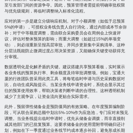
至引发部门间的资源争夺。因此，预算管理者需提前明确审批权限
与优先级规则，将临时调整纳入标准化流程。
应对的第一步是建立分级响应机制。对于小额调整（如低于总预算
5%的申请），可授权业务线负责人自行消化，通过内部成本节余弥
补；对于中等额度调整，需由联合采购委员会在周例会上快速评
议，评估对整体预算的影响；而重大调整（如超过15%的单项变
动），则必须重新呈报高层审批，并同步更新集中采购清单。这种
分层法既能防止微调过度占用决策资源，又能确保关键变动获得充
分审视。
数据透明化是化解矛盾的关键。建议搭建共享预算看板，实时展示
各业务线的预算执行率、剩余额度及待审批调整项。例如，宝通大
厦的行政团队曾采用此类工具，将每笔临时申请与历史采购数据对
比，自动生成风险提示。当某业务线申请资金时，系统会显示其过
往的预算使用效率，帮助决策者判断申请的合理性。这种透明机制
减少了主观争议，让资金流向更贴合实际需求。
此外，预留弹性储备金是预防僵局的有效策略。在年度预算编制阶
段，可从联合采购总额中划出5%-10%作为应急池，专门应对未预见
调整。当业务线提出临时申请时，优先从储备金调拨，而非直接削
减其他部门的已批复预算。这要求储备金的使用需附带明确归还计
划，例如在下一季度通过业务线节约成本逐步补回，避免形成长期