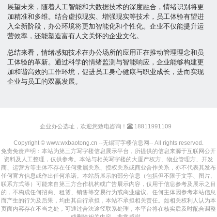
展望未来，随着人工智能和大数据技术的深度融合，情绪识别将更
加精准和多维。结合虚拟现实、增强现实等技术，员工体验有望进
入全新阶段，办公环境将更加智能化和个性化。企业不仅能提升运
营效率，还能塑造富有人文关怀的企业文化。
总结来看，情绪感知技术在办公场所的应用正在推动管理理念和员
工体验的革新。通过科学的情绪监测与智能响应，企业能够构建更
加和谐高效的工作环境，促进员工身心健康与职业成长，进而实现
企业与员工的双赢发展。
企业办公选址，欢迎您致电咨询！
18811991109
Copyright © www.wxbaotong.cn --无锡写字楼信息网-- All rights reserved.
免责免责声明：本站为第三方写字楼信息展示平台，所提供的信息来源于互联网公开
资料及人工整理，仅供参考。本站与相关写字楼的大厦产权方、物业管理方、开发
商、运营方等主体不存在任何隶属关系、授权关系或商业合作关系，亦不代表其发布
任何官方信息或作出任何承诺。本站所展示的部分信息（包括但不限于文字、图片、
联系方式等）可能来自第三方合作机构或广告展示内容，仅用于信息参考及展示之目
的，不构成任何招商、租赁、销售等交易行为或商业建议。任何主体因参考本站信息
而产生的行为及后果，均由其自行承担，本站不承担相关责任。如相关权利人认为本
页面内容存在不当之处，可通过合法途径联系处理，本平台将在核实后及时配合调整
或删除相关内容，非常感谢。