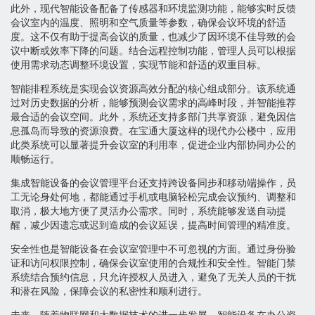
此外，现代智能设备配备了传感器和环境监测功能，能够实时反馈
会议室内的温度、照明和空气质量等参数，确保会议环境的舒适
度。这不仅有助于提高会议的质量，也减少了因环境不佳导致的会
议中断或效率下降的问题。结合远程控制功能，管理人员可以根据
使用需求动态调整环境设置，实现节能和舒适的双重目标。
智能排程系统是实现会议资源高效分配的核心组成部分。该系统通
过对历史数据的分析，能够预测会议需求的高峰时段，并智能推荐
最合适的会议空间。此外，系统还支持多部门共享资源，避免因信
息孤岛而导致的资源浪费。在宝通大厦这样的现代办公楼中，应用
此类系统可以显著提升会议室的利用率，促进企业内部协同办公的
顺畅运行。
集成智能设备的会议管理平台还支持跨设备同步和移动端操作，员
工无论身处何地，都能通过手机或电脑轻松完成会议预约、调整和
取消，极大地方便了灵活办公需求。同时，系统能够发送自动提
醒，减少因遗忘或迟到造成的会议延误，提高时间管理的精准度。
安全性也是智能设备在会议室管理中不可忽视的方面。通过身份验
证和访问权限控制，确保会议室使用的合规性和安全性。智能门禁
系统结合预约信息，只允许授权人员进入，避免了无关人员的干扰
和潜在风险，保障会议的私密性和顺利进行。
未来，随着物联网和大数据技术的进一步发展，智能设备在办公资