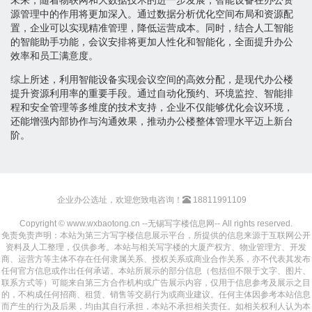
源管理中的作用将更加深入。通过数据分析优化空间布局和资源配
置，企业可以实现精准管理，降低运营成本。同时，结合人工智能
的智能助手功能，会议安排将更加人性化和智能化，全面提升办公
效率和员工满意度。
综上所述，利用智能设备实现会议空间的高效分配，是现代办公楼
提升资源利用率的重要手段。通过自动化预约、环境监控、智能排
程和安全管理等多维度的技术支持，企业不仅能够优化会议环境，
还能增强内部协作与沟通效果，推动办公楼整体管理水平迈上新台
阶。
企业办公选址，欢迎您致电咨询！
18811991109
Copyright © www.wxbaotong.cn --无锡写字楼信息网-- All rights reserved.
免责免责声明：本站为第三方写字楼信息展示平台，所提供的信息来源于互联网公开
资料及人工整理，仅供参考。本站与相关写字楼的大厦产权方、物业管理方、开发
商、运营方等主体不存在任何隶属关系、授权关系或商业合作关系，亦不代表其发布
任何官方信息或作出任何承诺。本站所展示的部分信息（包括但不限于文字、图片、
联系方式等）可能来自第三方合作机构或广告展示内容，仅用于信息参考及展示之目
的，不构成任何招商、租赁、销售等交易行为或商业建议。任何主体因参考本站信息
而产生的行为及后果，均由其自行承担，本站不承担相关责任。如相关权利人认为本