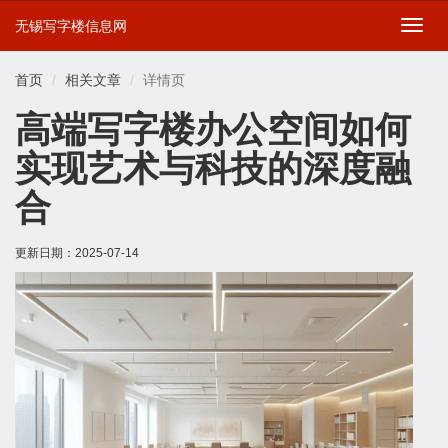
无锡写字楼信息网
切
换
导
首页
相关文章
详情页
航
高端写字楼办公空间如何
实现艺术与科技的深度融
合
更新日期：
2025-07-14