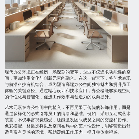
现代办公环境正在经历一场深刻的变革，企业不仅追求功能性的空
间，更加注重文化与创新元素的融合。在这一背景下，将艺术表现
与前沿科技有机结合，成为塑造高端办公空间独特魅力和提升员工
体验的关键路径。通过精心设计和技术应用，办公楼能够实现空间
的个性化与智能化，促进工作效率与创造力的双向提升。
艺术元素在办公空间中的植入，不再局限于传统的装饰作用，而是
通过多样化的形式引导员工的情绪和思维。例如，采用互动式艺术
装置，不仅丰富视觉感受，还能激发团队成员之间的交流和协作。
色彩搭配、材质选择以及空间布局中的艺术性设计，能够营造出舒
适且富有灵感的环境，帮助缓解工作压力，提升整体幸福感。