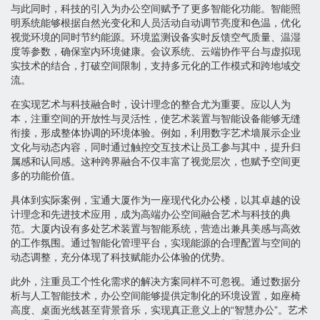
与此同时，科技的引入为办公空间赋予了更多智能化功能。智能照
明系统能够根据自然光变化和人员活动自动调节亮度和色温，优化
视觉环境的同时节约能源。环境监测设备实时反馈空气质量、温湿
度等参数，确保室内环境健康。会议系统、云端协作平台与虚拟现
实技术的结合，打破空间限制，支持多元化的工作模式和跨地域交
流。
在实现艺术与科技融合时，设计理念的整合尤为重要。应以人为
本，注重空间的开放性与灵活性，使艺术装置与智能设备能够无缝
衔接，形成整体协调的环境体验。例如，利用数字艺术墙展示企业
文化与动态内容，同时通过触控交互技术让员工参与其中，提升归
属感和认同感。这种跨界融合不仅丰富了视觉层次，也赋予空间更
多的功能价值。
具体到实际案例，宝通大厦作为一座现代化办公楼，以其卓越的设
计理念和先进技术应用，成为高端办公空间融合艺术与科技的典
范。大厦内设有多处艺术装置与智能系统，营造出兼具美感与高效
的工作氛围。通过智能化管理平台，实现能源的合理配置与空间的
动态调整，充分体现了科技赋能办公体验的优势。
此外，注重员工个性化需求的解决方案同样不可忽视。通过数据分
析与人工智能技术，办公空间能够提供定制化的环境设置，如座椅
高度、桌面光线甚至背景音乐，实现真正意义上的“智慧办公”。艺术